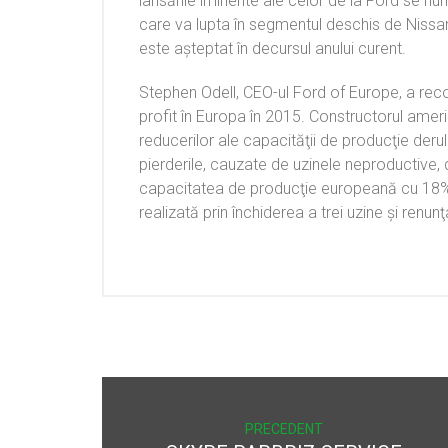
lansările iminente ale celor de la Ford se 
care va lupta în segmentul deschis de Nissan
este aşteptat în decursul anului curent.
Stephen Odell, CEO-ul Ford of Europe, a recon
profit în Europa în 2015. Constructorul ameri
reducerilor ale capacităţii de producţie derul
pierderile, cauzate de uzinele neproductive,
capacitatea de producţie europeană cu 18%.
realizată prin închiderea a trei uzine şi renun
PRECEDENT