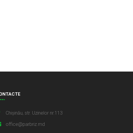
ONTACTE
Chișinău, str. Uzinelor nr.113
office@parbriz.md