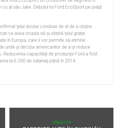
numără noul EcoSport, un crossover de segmetn B
 cu al său Juke. Debutul lui Ford EcoSport pe piaţă
firmat ţelul diviziei conduse de el de a obţine
can va avea ocazia să-şi obţină ţelul graţie
ate în Europa, care îi vor permite să elimine
 de unde şi decizia americanilor de a-şi reduce
 Reducerea capacităţii de producţie Ford a fost
ţarea la 6.200 de salariaţi până în 2014.
URMĂTOR