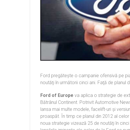
Ford pregăteşte o campanie ofensivă pe pia
noutăţi în următorii cinci ani. Faţă de planul 
Ford of Europe
va aplica o strategie de ext
Bătrânul Continent. Potrivit Automotive Ne
lansa mai multe modele, facelift-uri şi versi
proaspăt. În timp ce planul din 2012 al celor d
noua strategie vizează 25 de noutăţi în cinci