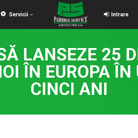
Servicii
Intrare
SĂ LANSEZE 25 D
NOI ÎN EUROPA ÎN
CINCI ANI