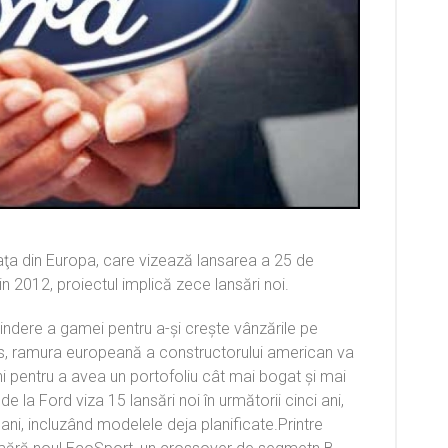
ţa din Europa, care vizează lansarea a 25 de
din 2012, proiectul implică zece lansări noi.
indere a gamei pentru a-şi creşte vânzările pe
ws, ramura europeană a constructorului american va
uni pentru a avea un portofoliu cât mai bogat şi mai
e la Ford viza 15 lansări noi în următorii cinci ani,
 ani, incluzând modelele deja planificate.Printre