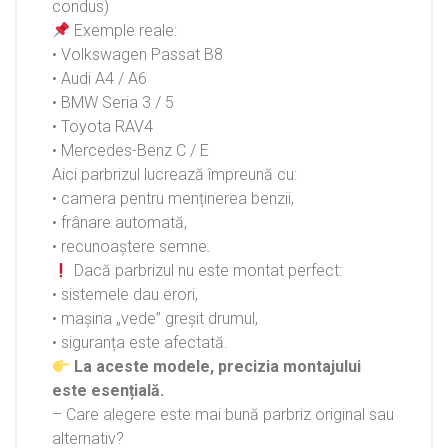
condus)
Exemple reale:
• Volkswagen Passat B8
• Audi A4 / A6
• BMW Seria 3 / 5
• Toyota RAV4
• Mercedes-Benz C / E
Aici parbrizul lucrează împreună cu:
• camera pentru menținerea benzii,
• frânare automată,
• recunoaștere semne.
Dacă parbrizul nu este montat perfect:
• sistemele dau erori,
• mașina „vede” greșit drumul,
• siguranța este afectată.
La aceste modele, precizia montajului
este esențială.
– Care alegere este mai bună parbriz original sau
alternativ?