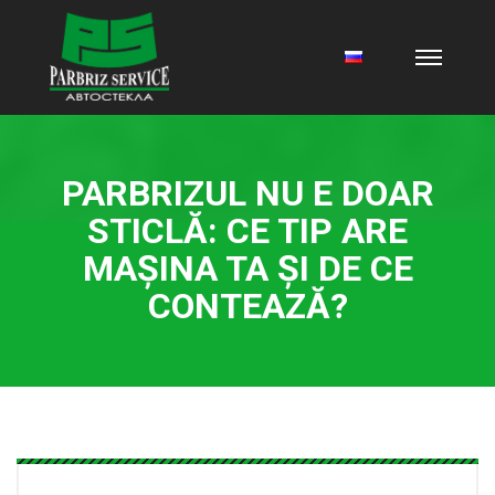
PARBRIZUL NU E DOAR
STICLĂ: CE TIP ARE
MAȘINA TA ȘI DE CE
CONTEAZĂ?