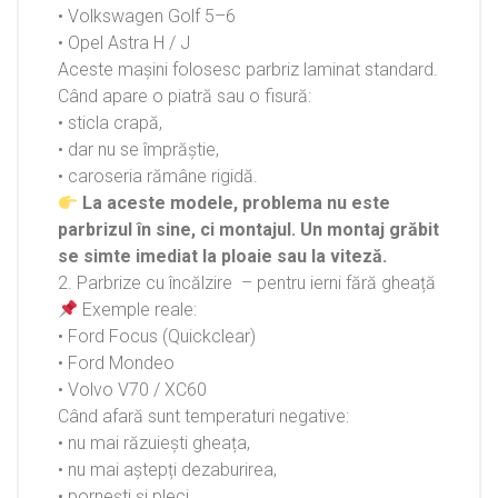
• Volkswagen Golf 5–6
• Opel Astra H / J
Aceste mașini folosesc parbriz laminat standard.
Când apare o piatră sau o fisură:
• sticla crapă,
• dar nu se împrăștie,
• caroseria rămâne rigidă.
La aceste modele, problema nu este
parbrizul în sine, ci montajul. Un montaj grăbit
se simte imediat la ploaie sau la viteză.
2. Parbrize cu încălzire – pentru ierni fără gheață
Exemple reale:
• Ford Focus (Quickclear)
• Ford Mondeo
• Volvo V70 / XC60
Când afară sunt temperaturi negative:
• nu mai răzuiești gheața,
• nu mai aștepți dezaburirea,
• pornești și pleci.