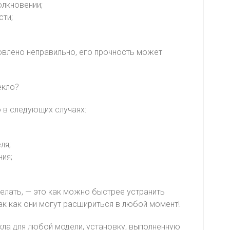
олкновении;
сти;
овлено неправильно, его прочность может
екло?
 в следующих случаях:
ля;
ия;
елать, — это как можно быстрее устранить
ак как они могут расшириться в любой момент!
екла для любой модели, установку, выполненную