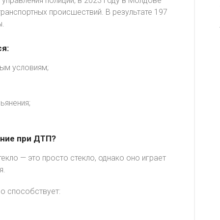
управления полиции, в 2023 году в Молдове
ранспортных происшествий. В результате 197
ы.
я:
ым условиям;
ьянения;
ение при ДТП?
екло — это просто стекло, однако оно играет
я.
о способствует: