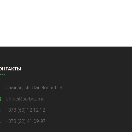
ОНТАКТЫ
Chișinău, str. Uzinelor nr.113
office@parbriz.md
+373 (60) 12 12 12
+373 (22) 41-09-97