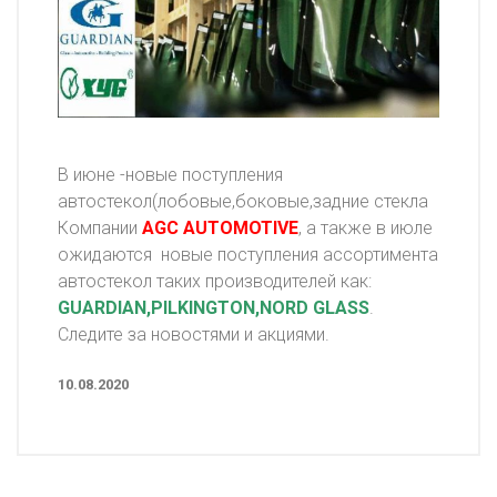
В июне -новые поступления
автостекол(лобовые,боковые,задние стекла
Компании
AGC AUTOMOTIVE
, a также в июле
ожидаются новые поступления ассортимента
автостекол таких производителей как:
GUARDIAN,PILKINGTON,NORD GLASS
.
Следите за новостями и акциями.
10.08.2020