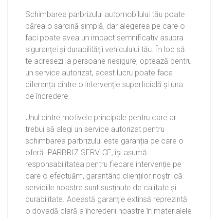
Schimbarea parbrizului automobilului tău poate
părea o sarcină simplă, dar alegerea pe care o
faci poate avea un impact semnificativ asupra
siguranței și durabilității vehiculului tău. În loc să
te adresezi la persoane nesigure, optează pentru
un service autorizat, acest lucru poate face
diferența dintre o intervenție superficială și una
de încredere.
Unul dintre motivele principale pentru care ar
trebui să alegi un service autorizat pentru
schimbarea parbrizului este garanția pe care o
oferă. PARBRIZ SERVICE, își asumă
responsabilitatea pentru fiecare intervenție pe
care o efectuăm, garantând clienților noștri că
serviciile noastre sunt susținute de calitate și
durabilitate. Această garanție extinsă reprezintă
o dovadă clară a încrederii noastre în materialele