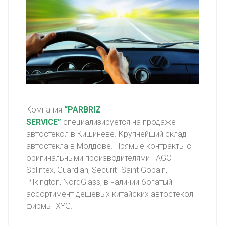
Компания
“PARBRIZ
SERVICE”
специализируется на продаже
автостекол в Кишиневе. Крупнейший склад
автостекла в Молдове. Прямые контракты с
оригинальными производителями AGC-
Splintex, Guardian, Securit -Saint Gobain,
Pilkington, NordGlass, в наличии богатый
ассортимент дешевых китайских автостекол
фирмы XYG.