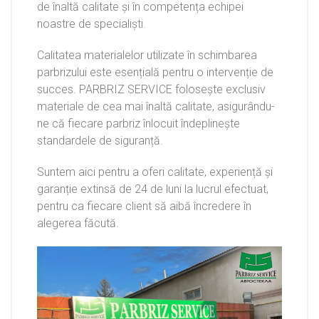
de înaltă calitate și în competența echipei
noastre de specialiști.
Calitatea materialelor utilizate în schimbarea
parbrizului este esențială pentru o intervenție de
succes. PARBRIZ SERVICE folosește exclusiv
materiale de cea mai înaltă calitate, asigurându-
ne că fiecare parbriz înlocuit îndeplinește
standardele de siguranță.
Suntem aici pentru a oferi calitate, experiență și
garanție extinsă de 24 de luni la lucrul efectuat,
pentru ca fiecare client să aibă încredere în
alegerea făcută.