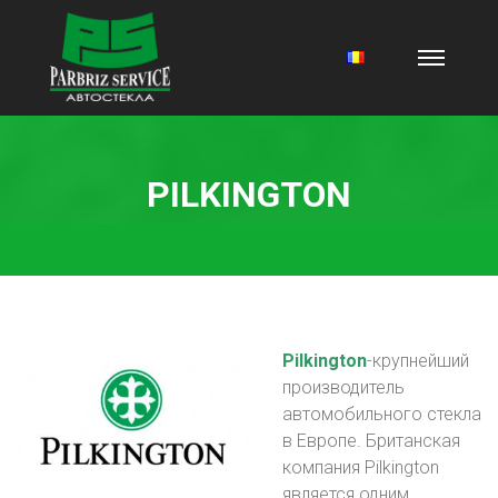
PILKINGTON
Pilkington
-крупнейший
производитель
автомобильного стекла
в Европе. Британская
компания Pilkington
является одним