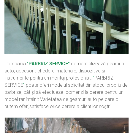
Compania
"
PARBRIZ SERVICE"
comercializează geamuri
auto, accesorii, chedere, materiale, dispozitive și
instrumente pentru un montaj profesionist.
"
PARBRIZ
SERVICE
"
poate oferi modelul solicitat din stocul propriu de
parbrize, cât și să efectueze comenzi la cerere pentru un
model rar întâlnit.Varietatea de geamuri auto pe care o
putem oferi,satisface orice cerere a clienților noștri.