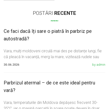
POSTĂRI
RECENTE
Ce faci dacă îți sare o piatră în parbriz pe
autostradă?
Vara, mulți moldoveni circulă mai des pe distanțe lungi, fie
că pleacă în vacanță, merg la mare, vizitează rudele sau
30.06.2026
by admin
Parbrizul atermal – de ce este ideal pentru
vară?
Vara, temperaturile din Moldova depășesc frecvent 30-
35°C, iar o mașină parcată în soare poate deveni în doar