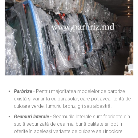
Parbrize
- Pentru majoritatea modelelor de parbrize
există și varianta cu parasolar, care pot avea tentă de
culoare verde, fumuriu-bronz, gri sau albastră.
Geamuri laterale
- G
eamurile laterale sunt fabricate din
sticlă securizată de cea mai bună calitate și pot fi
oferite în aceleași variante de culoare sau incolore.