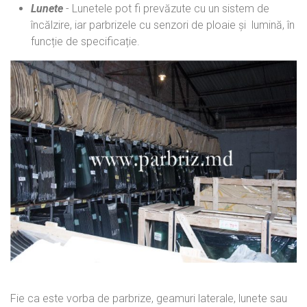
Lunete
- Lunetele pot fi prevăzute cu un sistem de
încălzire, iar parbrizele cu senzori de ploaie și lumină, în
funcție de specificație.
Fie ca este vorba de parbrize, geamuri laterale, lunete sau