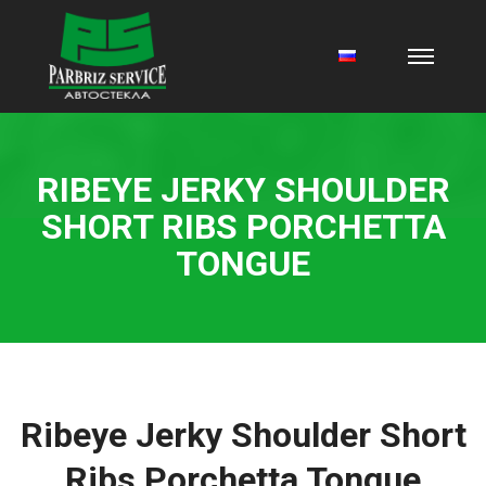
RIBEYE JERKY SHOULDER
SHORT RIBS PORCHETTA
TONGUE
Ribeye Jerky Shoulder Short
Ribs Porchetta Tongue