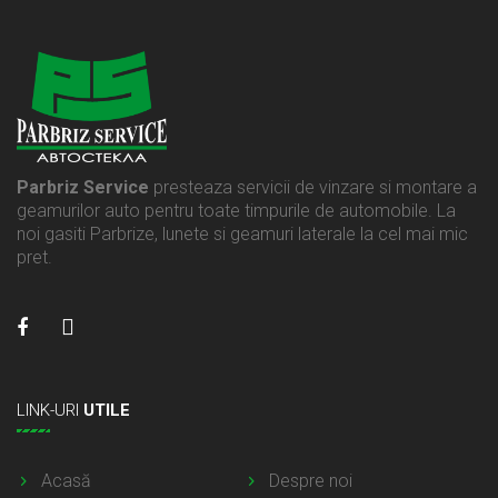
Parbriz Service
presteaza servicii de vinzare si montare a
geamurilor auto pentru toate timpurile de automobile. La
noi gasiti Parbrize, lunete si geamuri laterale la cel mai mic
pret.
LINK-URI
UTILE
Acasă
Despre noi