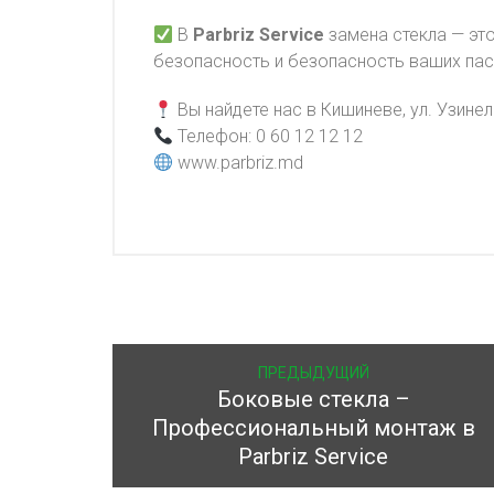
В
Parbriz Service
замена стекла — это
безопасность и безопасность ваших па
Вы найдете нас в Кишиневе, ул. Узинело
Телефон: 0 60 12 12 12
www.parbriz.md
ПРЕДЫДУЩИЙ
Боковые стекла –
Профессиональный монтаж в
Parbriz Service