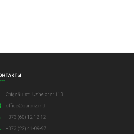
ОНТАКТЫ
Chișinău, str. Uzinelor nr.113
office@parbriz.md
+373 (60) 12 12 12
+373 (22) 41-09-97