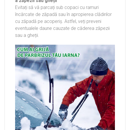
a zăpezii sau gheții
Evitați să vă parcați sub copaci cu ramuri
încărcate de zăpadă sau în apropierea clădirilor
cu zăpadă pe acoperiș. Astfel, veți preveni
eventualele daune cauzate de căderea zăpezii
sau a gheții.