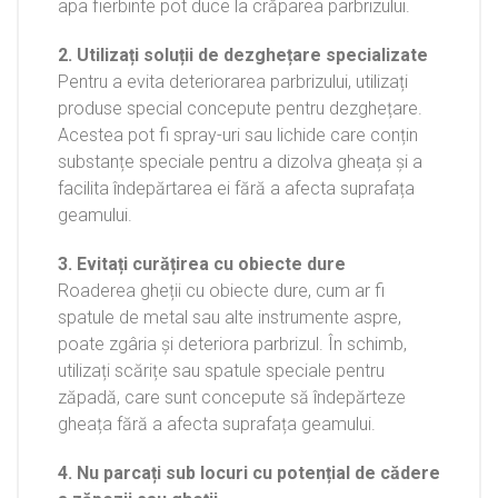
apa fierbinte pot duce la crăparea parbrizului.
2. Utilizați soluții de dezghețare specializate
Pentru a evita deteriorarea parbrizului, utilizați
produse special concepute pentru dezghețare.
Acestea pot fi spray-uri sau lichide care conțin
substanțe speciale pentru a dizolva gheața și a
facilita îndepărtarea ei fără a afecta suprafața
geamului.
3. Evitați curățirea cu obiecte dure
Roaderea gheții cu obiecte dure, cum ar fi
spatule de metal sau alte instrumente aspre,
poate zgâria și deteriora parbrizul. În schimb,
utilizați scărițe sau spatule speciale pentru
zăpadă, care sunt concepute să îndepărteze
gheața fără a afecta suprafața geamului.
4. Nu parcați sub locuri cu potențial de cădere