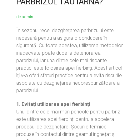
PARBRIZUL TĂU IARNA?
de admin
În sezonul rece, dezghețarea parbrizului este
necesară pentru a asigura o conducere în
siguranță. Cu toate acestea, utilizarea metodelor
inadecvate poate duce la deteriorarea
parbrizului, iar una dintre cele mai riscante
practici este folosirea apei fierbinți. Acest articol
îți v-a oferi sfaturi practice pentru a evita riscurile
asociate cu dezghețarea necorespunzătoare a
parbrizului.
1. Evitați utilizarea apei fierbinți
Unul dintre cele mai mari pericole pentru parbriz
este utilizarea apei fierbinți pentru a accelera
procesul de dezghețare. Șocurile termice
produse în contactul dintre geamul înghețat și