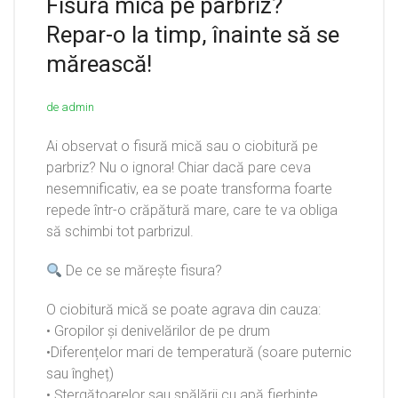
Fisură mică pe parbriz?
Repar-o la timp, înainte să se
mărească!
de admin
Ai observat o fisură mică sau o ciobitură pe
parbriz? Nu o ignora! Chiar dacă pare ceva
nesemnificativ, ea se poate transforma foarte
repede într-o crăpătură mare, care te va obliga
să schimbi tot parbrizul.
De ce se mărește fisura?
O ciobitură mică se poate agrava din cauza:
• Gropilor și denivelărilor de pe drum
•Diferențelor mari de temperatură (soare puternic
sau îngheț)
• Ștergătoarelor sau spălării cu apă fierbinte