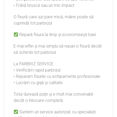
• Frână bruscă sau un mic impact
O fisură care azi pare mică, mâine poate să
cuprindă tot parbrizul.
Repară fisura la timp și economisești bani
E mai ieftin și mai simplu să repari o fisură decât
să schimbi tot parbrizul.
La PARBRIZ SERVICE:
• Verificăm rapid parbrizul
• Reparam fisurile cu echipamente profesionale
• Lucrăm cu grijă și calitativ
Totul durează puțin și e mult mai convenabil
decât o înlocuire completă.
Suntem un service autorizat, cu specialiști