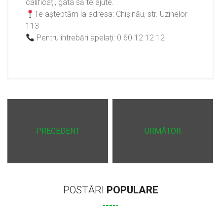
calificați, gata să te ajute.
Te așteptăm la adresa: Chișinău, str. Uzinelor
113
Pentru întrebări apelați: 0 60 12 12 12
PRECEDENT
URMĂTOR
POSTĂRI
POPULARE