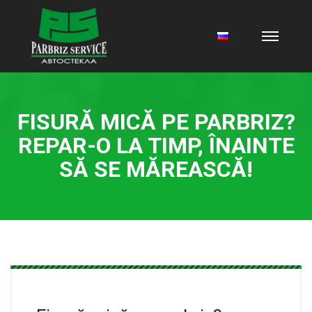
FISURĂ MICĂ PE PARBRIZ?
REPAR-O LA TIMP, ÎNAINTE
SĂ SE MĂREASCĂ!