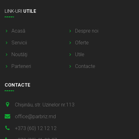
LINK-URI
UTILE
Acasă
Despre noi
Servicii
Oferte
Noutăţi
Utile
Parteneri
Contacte
CONTACTE
Chișinău, str. Uzinelor nr.113
office@parbriz.md
+373 (60) 12 12 12