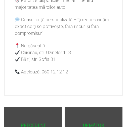
Parbrize disponibile imediat – pentru
majoritatea mărcilor auto.
Consultanță personalizată – îți recomandăm
exact ce ți se potrivește, fără riscuri și fără
compromisuri.
Ne găsești în:
Chișinău, str. Uzinelor 113
Bălți, str. Sofia 31
Apelează: 060 12 12 12
PRECEDENT
URMĂTOR