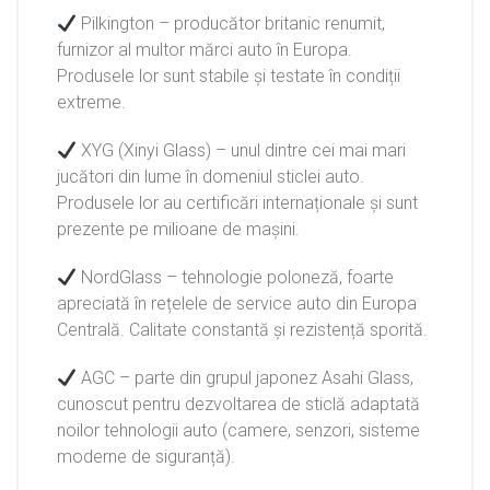
Pilkington – producător britanic renumit,
furnizor al multor mărci auto în Europa.
Produsele lor sunt stabile și testate în condiții
extreme.
XYG (Xinyi Glass) – unul dintre cei mai mari
jucători din lume în domeniul sticlei auto.
Produsele lor au certificări internaționale și sunt
prezente pe milioane de mașini.
NordGlass – tehnologie poloneză, foarte
apreciată în rețelele de service auto din Europa
Centrală. Calitate constantă și rezistență sporită.
AGC – parte din grupul japonez Asahi Glass,
cunoscut pentru dezvoltarea de sticlă adaptată
noilor tehnologii auto (camere, senzori, sisteme
moderne de siguranță).