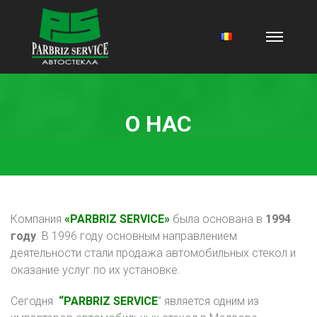
О НАС
Компания
«PARBRIZ SERVICE»
была основана в
1994
году
. В 1996 году основным направлением
деятельности стали продажа автомобильных стекол и
оказание услуг по их установке.
Сегодня
“PARBRIZ SERVICE
” является одним из