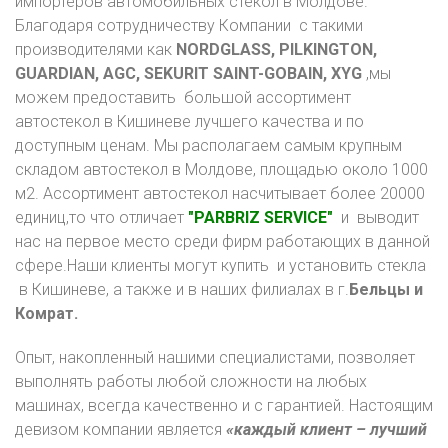
импортеров автомобильных стекол в Молдове.
Благодаря сотрудничеству Компании с такими
производителями как
NORDGLASS, PILKINGTON,
GUARDIAN, AGC, SEKURIT SAINT-GOBAIN, XYG
,мы
можем предоставить большой ассортимент
автостекол в Кишиневе лучшего качества и по
доступным ценам. Мы располагаем самым крупным
складом автостекол в Молдове, площадью около 1000
м2. Ассортимент автостекол насчитывает более 20000
единиц,то что отличает
"PARBRIZ SERVICE"
и выводит
нас на первое место среди фирм работающих в данной
сфере.Наши клиенты могут купить и установить стекла
в Кишиневе, а также и в наших филиалах в г.
Бельцы и
Комрат.
Опыт, накопленный нашими специалистами, позволяет
выполнять работы любой сложности на любых
машинах, всегда качественно и с гарантией. Настоящим
девизом компании
является
«каждый клиент – лучший