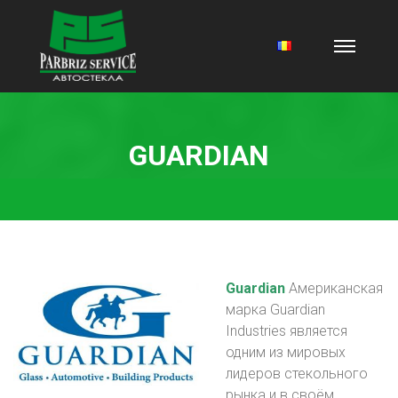
GUARDIAN
Guardian
Американская
марка Guardian
Industries является
одним из мировых
лидеров стекольного
рынка и в своём