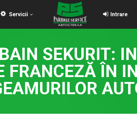
Servicii
Intrare
BAIN SEKURIT: IN
E FRANCEZĂ ÎN I
GEAMURILOR AUT