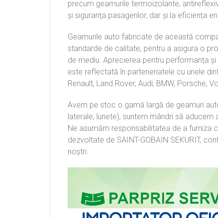
precum geamurile termoizolante, antireflexive
și siguranța pasagerilor, dar și la eficiența e
Geamurile auto fabricate de această compan
standarde de calitate, pentru a asigura o pro
de mediu. Aprecierea pentru performanța și
este reflectată în parteneriatele cu unele di
Renault, Land Rover, Audi, BMW, Porsche, Vol
Avem pe stoc o gamă largă de geamuri aut
laterale, lunete), suntem mândri să aducem a
Ne asumăm responsabilitatea de a furniza clie
dezvoltate de SAINT-GOBAIN SEKURIT, contribu
noștri.