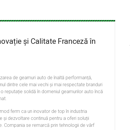
ație și Calitate Franceză în
izarea de geamuri auto de înaltă performanță,
nul dintre cele mai vechi și mai respectate branduri
de o reputație solidă în domeniul geamurilor auto încă
nat.
d ferm ca un inovator de top în industria
și dezvoltare continuă pentru a oferi soluții
e. Compania se remarcă prin tehnologii de vârf