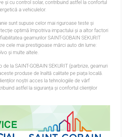
 și cu control solar, contribuind astfel la confortul
nergetică a vehiculelor.
ie sunt supuse celor mai riguroase teste și
tecție optimă împotriva impactului și a altor factori
 fiabilitatea geamurilor SAINT-GOBAIN SEKURIT
ntre cele mai prestigioase mărci auto din lume:
vo și multe altele.
o de la SAINT-GOBAIN SEKURIT (parbrize, geamuri
ceste produse de înaltă calitate pe piața locală.
nților noștri acces la tehnologiile de vârf
ind astfel la siguranța și confortul clienților