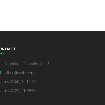
ONTACTE
Chișinău, str. Uzinelor nr.113
office@parbriz.md
+373 (60) 12 12 12
+373 (22) 41-09-97