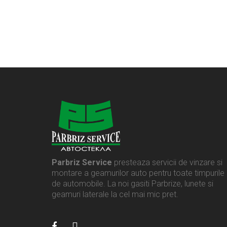
Parbriz Service
presteaza servicii de vinzare si
montare a geamurilor auto pentru toate timpurile
de automobile. La noi gasiti Parbrize, lunete si
geamuri laterale la cel mai mic pret.