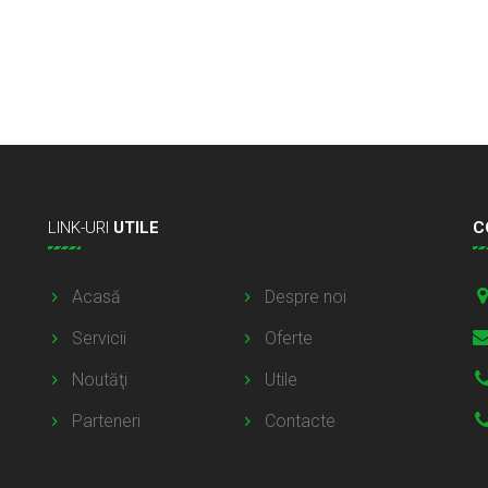
LINK-URI
UTILE
C
Acasă
Despre noi
Servicii
Oferte
Noutăţi
Utile
Parteneri
Contacte