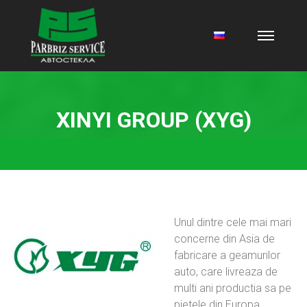
XINYI GROUP (XYG)
Unul dintre cele mai mari
concerne din Asia de
fabricare a geamurilor
auto, care livreaza de
multi ani productia sa pe
pietele din Europa,