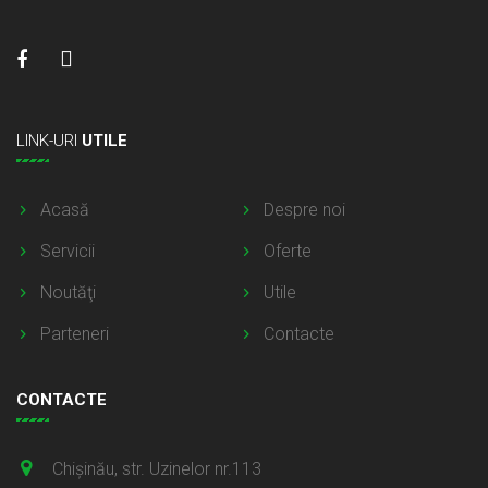
LINK-URI
UTILE
Acasă
Despre noi
Servicii
Oferte
Noutăţi
Utile
Parteneri
Contacte
CONTACTE
Chișinău, str. Uzinelor nr.113