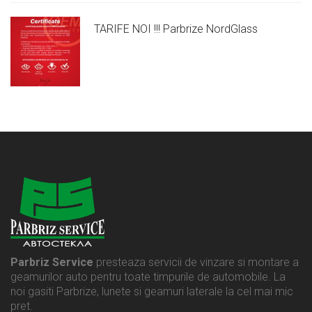
TARIFE NOI !!! Parbrize NordGlass
Parbriz Service
presteaza servicii de vinzare si montare a
geamurilor auto pentru toate timpurile de automobile. La
noi gasiti Parbrize, lunete si geamuri laterale la cel mai mic
pret.