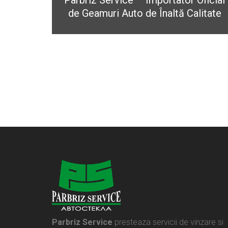
Parbriz Service – Importator Oficial
de Geamuri Auto de Înaltă Calitate
Parbriz Service
presteaza servicii de vinzare si