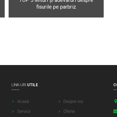
TOP 5 Mituri și adevăruri despre
fisurile pe parbriz
LINK-URI
UTILE
C
Acasă
Despre noi
Servicii
Oferte