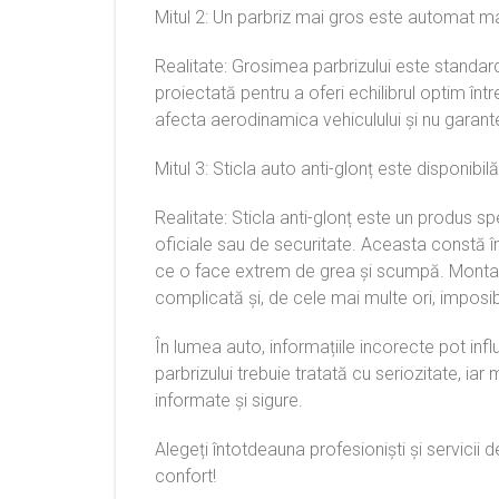
Mitul 2: Un parbriz mai gros este automat m
Realitate: Grosimea parbrizului este standar
proiectată pentru a oferi echilibrul optim înt
afecta aerodinamica vehiculului și nu garan
Mitul 3: Sticla auto anti-glonț este disponibi
Realitate: Sticla anti-glonț este un produs spe
oficiale sau de securitate. Aceasta constă în
ce o face extrem de grea și scumpă. Montare
complicată și, de cele mai multe ori, imposibi
În lumea auto, informațiile incorecte pot influ
parbrizului trebuie tratată cu seriozitate, iar m
informate și sigure.
Alegeți întotdeauna profesioniști și servicii
confort!