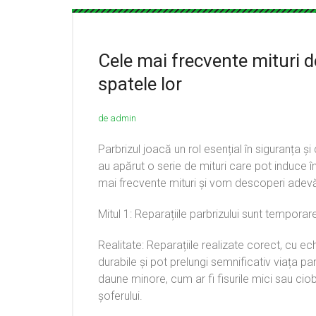
Cele mai frecvente mituri d
spatele lor
de admin
Parbrizul joacă un rol esențial în siguranța și 
au apărut o serie de mituri care pot induce în
mai frecvente mituri și vom descoperi adevăr
Mitul 1: Reparațiile parbrizului sunt temporare
Realitate: Reparațiile realizate corect, cu e
durabile și pot prelungi semnificativ viața par
daune minore, cum ar fi fisurile mici sau ciobi
șoferului.