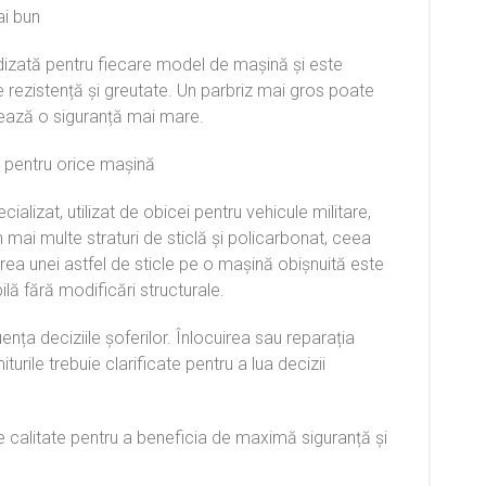
ai bun
dizată pentru fiecare model de mașină și este
re rezistență și greutate. Un parbriz mai gros poate
tează o siguranță mai mare.
lă pentru orice mașină
cializat, utilizat de obicei pentru vehicule militare,
 mai multe straturi de sticlă și policarbonat, ceea
a unei astfel de sticle pe o mașină obișnuită este
lă fără modificări structurale.
ența deciziile șoferilor. Înlocuirea sau reparația
iturile trebuie clarificate pentru a lua decizii
 de calitate pentru a beneficia de maximă siguranță și