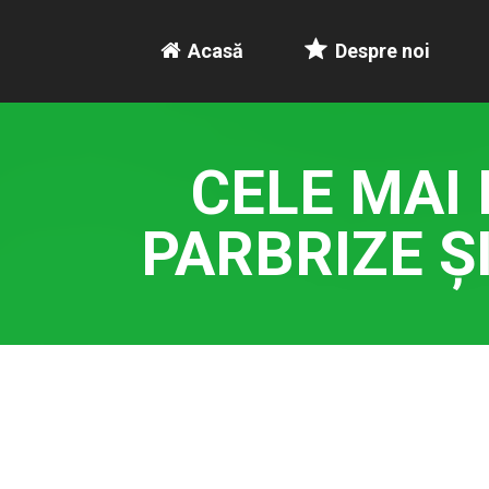
Acasă
Despre noi
CELE MAI
PARBRIZE Ș