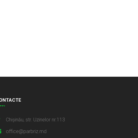
ONTACTE
Chișinău, str. Uzinelor nr.113
office@parbriz.md