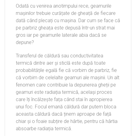
Odată cu venirea anotimpului rece, geamurile
mașinilor trebuie curățate de gheață de fiecare
dată când plecați cu mașina. Dar cum se face că
pe parbriz gheața este depusă într-un strat mai
gros iar pe geamurile laterale abia dacă se
depune?
Transferul de căldură sau conductivitatea
termică dintre aer și sticlă este după toate
probabilitățile egală fie că vorbim de parbriz, fie
că vorbim de celelalte geamuri ale mașinii. Un alt
fenomen care contribuie la depunerea gheții pe
geamuri este radiația termică, același proces
care îți încălzește fața când stai în apropierea
unui foc. Focul emană căldură dar putem bloca
aceasta căldură dacă ținem aproape de față
chiar și o foaie subțire de hârtie, pentru că hârtia
absoarbe radiația termică.