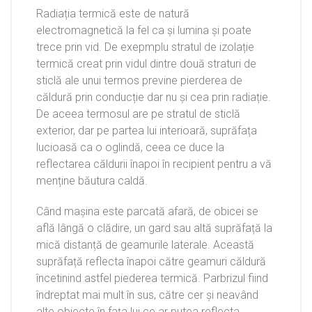
Radiația termică este de natură
electromagnetică la fel ca și lumina și poate
trece prin vid. De exepmplu stratul de izolație
termică creat prin vidul dintre două straturi de
sticlă ale unui termos previne pierderea de
căldură prin conducție dar nu și cea prin radiație.
De aceea termosul are pe stratul de sticlă
exterior, dar pe partea lui interioară, suprăfața
lucioasă ca o oglindă, ceea ce duce la
reflectarea căldurii înapoi în recipient pentru a vă
menține băutura caldă.
Când mașina este parcată afară, de obicei se
află lângă o clădire, un gard sau altă suprăfață la
mică distanță de geamurile laterale. Această
suprăfață reflecta înapoi către geamuri căldură
încetinind astfel piederea termică. Parbrizul fiind
îndreptat mai mult în sus, către cer și neavând
alte obiecte în fața lui ce ar putea reflecta