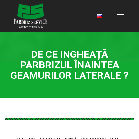
DE CE INGHEAȚĂ
PARBRIZUL ÎNAINTEA
GEAMURILOR LATERALE ?